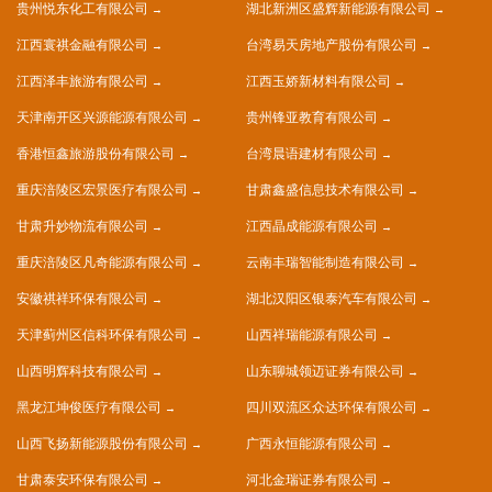
贵州悦东化工有限公司
湖北新洲区盛辉新能源有限公司
江西寰祺金融有限公司
台湾易天房地产股份有限公司
江西泽丰旅游有限公司
江西玉娇新材料有限公司
天津南开区兴源能源有限公司
贵州锋亚教育有限公司
香港恒鑫旅游股份有限公司
台湾晨语建材有限公司
重庆涪陵区宏景医疗有限公司
甘肃鑫盛信息技术有限公司
甘肃升妙物流有限公司
江西晶成能源有限公司
重庆涪陵区凡奇能源有限公司
云南丰瑞智能制造有限公司
安徽祺祥环保有限公司
湖北汉阳区银泰汽车有限公司
天津蓟州区信科环保有限公司
山西祥瑞能源有限公司
山西明辉科技有限公司
山东聊城领迈证券有限公司
黑龙江坤俊医疗有限公司
四川双流区众达环保有限公司
山西飞扬新能源股份有限公司
广西永恒能源有限公司
甘肃泰安环保有限公司
河北金瑞证券有限公司